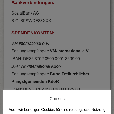
Bankverbindungen:
SozialBank AG
BIC: BFSWDE33XXX
SPENDENKONTEN:
VM-International e.V.
Zahlungsempfänger:
VM-International e.V.
IBAN: DE85 3702 0500 0001 3599 00
BFP VM-International KdöR
Zahlungsempfänger:
Bund Freikirchlicher
Pfingstgemeinden KdöR
IBAN: DE93 3702 0500 0004 0129 00
Förder-Stiftung VM-International
Cookies
Zahlungsempfänger:
Bund Freikirchlicher
Auch wir benötigen Cookies für eine reibungslose Nutzung
Pfingstgemeinden KdöR