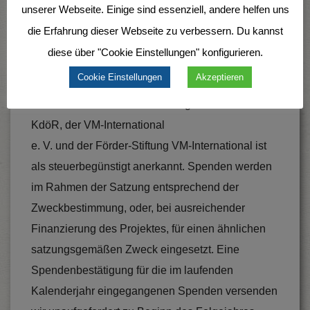
unserer Webseite. Einige sind essenziell, andere helfen uns
IBAN: DE34 3702 0500 0004 2811 00
die Erfahrung dieser Webseite zu verbessern. Du kannst
diese über "Cookie Einstellungen" konfigurieren.
Hinweise zu Spenden und
Zuwendungsbestätigungen
Cookie Einstellungen
Akzeptieren
Die Arbeit des BFP Arbeitszweig VM-International
KdöR, der VM-International
e. V. und der Förder-Stiftung VM-International ist
als steuerbegünstigt anerkannt. Spenden werden
im Rahmen der Satzung entsprechend der
Zweckbestimmung, oder, bei ausreichender
Finanzierung des Projektes, für einen ähnlichen
satzungsgemäßen Zweck eingesetzt. Eine
Spendenbestätigung für die im laufenden
Kalenderjahr eingegangenen Spenden versenden