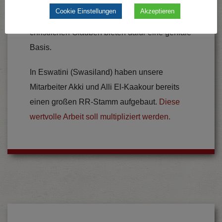
Leiterschaftsentwicklung gefördert werden.
Cookie Einstellungen
Akzeptieren
Abenteuer und Gemeinschaft mit Bezug zum
christlichen Glauben bieten dafür eine geniale
Basis.
In Eswatini (Swasiland) haben unsere
Mitarbeiter Akki und Alli El-Kaakour bereits
einen großen RR-Stamm aufgebaut.
Diese
wertvolle Arbeit soll multipliziert werden.