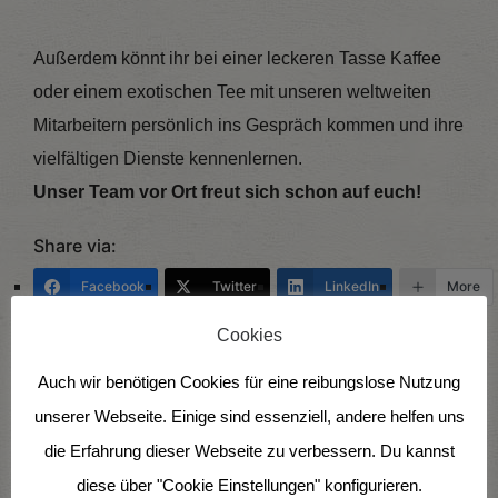
Außerdem könnt ihr bei einer leckeren Tasse Kaffee
oder einem exotischen Tee mit unseren weltweiten
Mitarbeitern persönlich ins Gespräch kommen und ihre
vielfältigen Dienste kennenlernen.
Unser Team vor Ort freut sich schon auf euch!
Share via:
Facebook
Twitter
LinkedIn
More
Cookies
Auch wir benötigen Cookies für eine reibungslose Nutzung
unserer Webseite. Einige sind essenziell, andere helfen uns
die Erfahrung dieser Webseite zu verbessern. Du kannst
diese über "Cookie Einstellungen" konfigurieren.