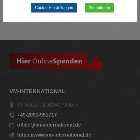
Cookie Einstellungen
Akzeptieren
VM-INTERNATIONAL
Kollwitzstr. 8, 42549 Velbert
+49-2051-951717
office@vm-international.de
https://www.vm-international.de