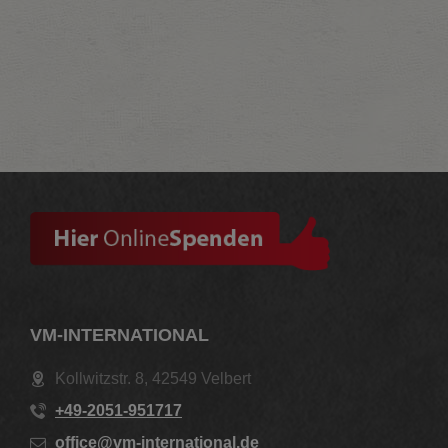
VM-INTERNATIONAL
Kollwitzstr. 8, 42549 Velbert
+49-2051-951717
office@vm-international.de