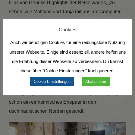
Eins von Henriks Highlights der Reise war es, „zu
sehen, wie Matthias und Tanja mit uns am Computer
gesessen hatten und uns mit in ihre
Übersetzungsarbeit genommen haben.
Was für eine
Cookies
Hingabe und Freude war bei ihnen zu spüren.
“ Ich
Auch wir benötigen Cookies für eine reibungslose Nutzung
durfte auch an einer Bibelschule über Mission und
unserer Webseite. Einige sind essenziell, andere helfen uns
unerreichte Volksgruppen lehren. Die Frauen und
die Erfahrung dieser Webseite zu verbessern. Du kannst
Männer nahmen das Thema voll auf und stellten viele
diese über "Cookie Einstellungen" konfigurieren.
Fragen. Neben der Vision für Mission braucht es aber
Cookie Einstellungen
Akzeptieren
auch Strukturen, die Sendung ermöglichen. Ein kleiner
Anfang ist gemacht, die malische Pfingstbewegung hat
schon ein einheimisches Ehepaar in den
dschihadistischen Norden gesandt.