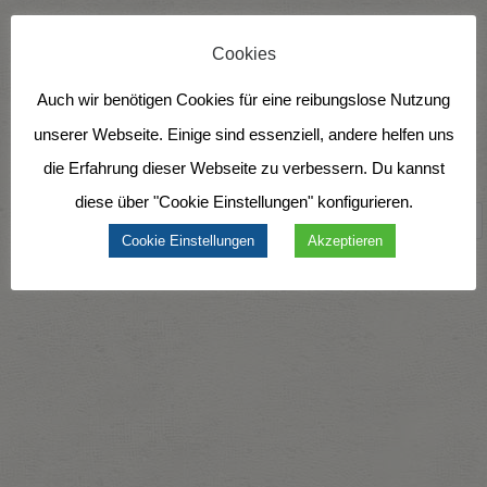
Cookies
Vielen Dank an alle, die dabei waren. Das nächste
Meet and Greet a Missionary kommt bestimmt.
Auch wir benötigen Cookies für eine reibungslose Nutzung
Verpasst es nicht!
Wir freuen uns auf euch!
unserer Webseite. Einige sind essenziell, andere helfen uns
die Erfahrung dieser Webseite zu verbessern. Du kannst
Share via:
diese über "Cookie Einstellungen" konfigurieren.
Facebook
Twitter
LinkedIn
More
Cookie Einstellungen
Akzeptieren