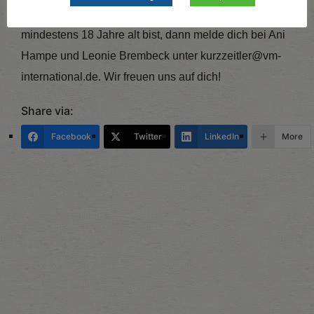
Monate in der Missionsarbeit engagieren? Wenn du
mindestens 18 Jahre alt bist, dann melde dich bei Ani
Hampe und Leonie Brembeck unter kurzzeitler@vm-
international.de. Wir freuen uns auf dich!
Share via:
Facebook
Twitter
LinkedIn
More