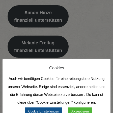
Simon Hinze
finanziell unterstützen
Melanie Freitag
finanziell unterstützen
Cookies
Alina Kollert
Auch wir benötigen Cookies für eine reibungslose Nutzung
finanziell unterstützen
unserer Webseite. Einige sind essenziell, andere helfen uns
die Erfahrung dieser Webseite zu verbessern. Du kannst
diese über "Cookie Einstellungen" konfigurieren.
Kannst du dir selbst auch einen Kurzeinsatz
vorstellen?
Möchtest du dich gerne für mindestens 3
Cookie Einstellungen
Akzeptieren