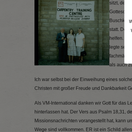
sitzt, dem
Gottesdien
Buschkape
W
statt. Doc
helfen. Be
legte selb
fachmännis
als auch z
Ich war selbst bei der Einweihung eines sol
Christen mit großer Freude und Dankbarkeit Go
Als VM-International danken wir Gott für das 
hinterlassen hat. Der Vers aus Psalm 18,31, de
Missionsnachrichten vorangestellt hat, kann u
Wege sind vollkommen. ER ist ein Schild allen,