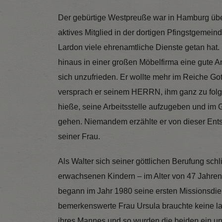
Der gebürtige Westpreuße war in Hamburg üb
aktives Mitglied in der dortigen Pfingstgemeind
Lardon viele ehrenamtliche Dienste getan hat
hinaus in einer großen Möbelfirma eine gute An
sich unzufrieden. Er wollte mehr im Reiche Go
versprach er seinem HERRN, ihm ganz zu fol
hieße, seine Arbeitsstelle aufzugeben und im 
gehen. Niemandem erzählte er von dieser Ents
seiner Frau.
Als Walter sich seiner göttlichen Berufung schli
erwachsenen Kindern – im Alter von 47 Jahre
begann im Jahr 1980 seine ersten Missionsdien
bemerkenswerte Frau Ursula brauchte keine lan
ihres Mannes und so wurden die beiden ein un