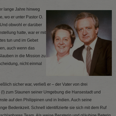
er lange Jahre hinweg
e, wo er unter Pastor O.
. Und obwohl er darüber
stellung hatte, war er mit
ttes tun und im Gebet
gen, auch wenn das
Glauben in die Mission zu
cheidung, nicht einmal
eßlich sicher war, verließ er – der Vater von drei
n (!) zum Staunen seiner Umgebung die Hansestadt und
ste auf den Philippinen und in Indien. Auch seine
ge Bedenkzeit. Schnell identifizierte sie sich mit dem Ruf
schlagbares Team. Als weise Beraterin und gläubige Beterin