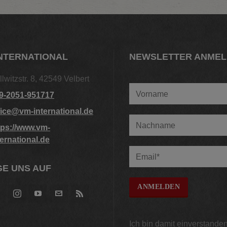
NTERNATIONAL
NEWSLETTER ANME
llwitzstr. 8, 42549 Velbert
9-2051-951717
fice@vm-international.de
tps://www.vm-
ternational.de
E UNS AUF
Ich bin damit einverstanden