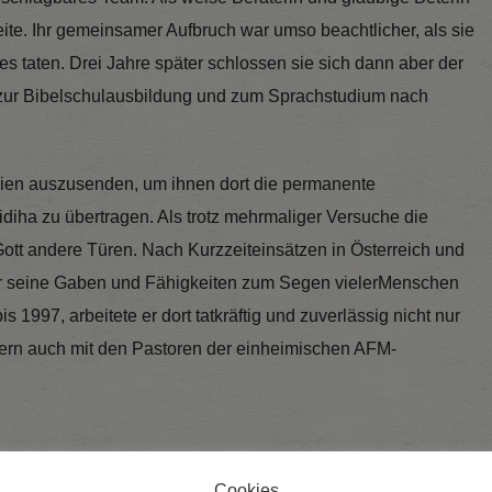
Seite. Ihr gemeinsamer Aufbruch war umso beachtlicher, als sie
 taten. Drei Jahre später schlossen sie sich dann aber der
t zur Bibelschulausbildung und zum Sprachstudium nach
dien auszusenden, um ihnen dort die permanente
idiha zu übertragen. Als trotz mehrmaliger Versuche die
Gott andere Türen. Nach Kurzzeiteinsätzen in Österreich und
r seine Gaben und Fähigkeiten zum Segen vielerMenschen
 1997, arbeitete er dort tatkräftig und zuverlässig nicht nur
rn auch mit den Pastoren der einheimischen AFM-
nisches Sprichwort lautet: „Wer zu lange unter einem Baum
Cookies