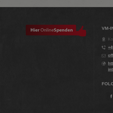
VM-I
Ko
+4
of
ht
in
FOLG