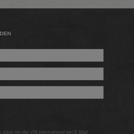
LDEN
, dass mir die VM-International per E-Mail