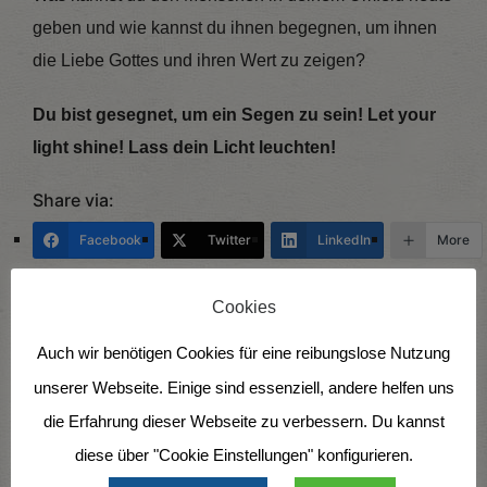
geben und wie kannst du ihnen begegnen, um ihnen
die Liebe Gottes und ihren Wert zu zeigen?
Du bist gesegnet, um ein Segen zu sein! Let your
light shine! Lass dein Licht leuchten!
Share via:
Facebook
Twitter
LinkedIn
More
Cookies
Auch wir benötigen Cookies für eine reibungslose Nutzung
unserer Webseite. Einige sind essenziell, andere helfen uns
die Erfahrung dieser Webseite zu verbessern. Du kannst
diese über "Cookie Einstellungen" konfigurieren.