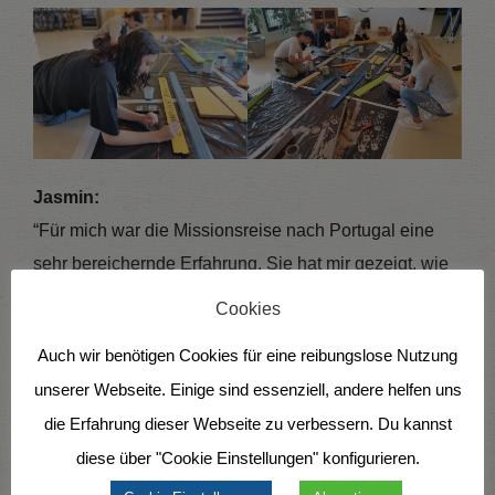
Jasmin:
“Für mich war die Missionsreise nach Portugal eine
sehr bereichernde Erfahrung. Sie hat mir gezeigt, wie
wichtig es im Glauben ist, sich regelmäßig aus der
Cookies
eigenen Komfortzone herauszubegeben, um sowohl
Auch wir benötigen Cookies für eine reibungslose Nutzung
im Glauben, als auch in der Persönlichkeit wachsen zu
unserer Webseite. Einige sind essenziell, andere helfen uns
können. Ich kann sagen, dass ich
durch den Kontakt
die Erfahrung dieser Webseite zu verbessern. Du kannst
mit neuen Menschen in einer fremden Kultur, die
diese über "Cookie Einstellungen" konfigurieren.
intensiven Themeneinheiten sowie die sozialen