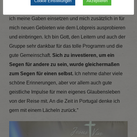
und evangelistischen Einsätze positiv
Cookie Einstellungen
Akzeptieren
herausgefordert und befähigt wurde
. Auch konnte
ich meine Gaben einsetzen und mich zusätzlich in für
mich neuen Gebieten wie dem Lobpreis ausprobieren
und einbringen. Ich bin Gott, den Leitern und auch der
Gruppe sehr dankbar für das tolle Programm und die
gute Gemeinschaft.
Sich zu investieren, um ein
Segen für andere zu sein, wurde gleichermaßen
zum Segen für einen selbst.
Ich nehme daher viele
schöne Erinnerungen, aber vor allem auch gute
geistliche Impulse für mein eigenes Glaubensleben
von der Reise mit. An die Zeit in Portugal denke ich
gern mit einem Lächeln zurück.”