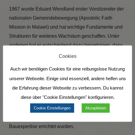
1967 wurde Eduard Wendland erster Vorsitzender der
nationalen Gemeindebewegung (Apostolic Faith
Mission in Malawi) und hat wichtige Fundamente und
Strukturen für weiteres Wachstum geschaffen. Unter
anderem hat er entscheidend dazu beigetragen, dass
die Gemeinden eine Verfassung und legale
Cookies
Registrierung bekamen. Es war ihm sehr wichtig, dass
Auch wir benötigen Cookies für eine reibungslose Nutzung
berufene Malawier eine gute theologische Grundlage
unserer Webseite. Einige sind essenziell, andere helfen uns
bekommen. Das International Bible College Berea in
die Erfahrung dieser Webseite zu verbessern. Du kannst
Blantyre wurde von ihm gegründet und mit Hilfe vieler
diese über "Cookie Einstellungen" konfigurieren.
VM-Int. Unterstützer und privater Freunde gebaut.
Cookie Einstellungen
Akzeptieren
Viele Gemeinden versammeln sich heute in
Kirchengebäuden, die ebenfalls mit seiner
Bauexpertise errichtet wurden.