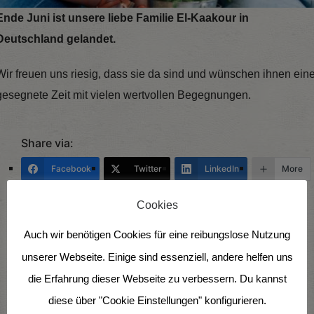
Ende Juni ist unsere liebe Familie El-Kaakour in
Deutschland gelandet.
Wir freuen uns riesig, dass sie da sind und wünschen ihnen ein
gesegnete Zeit mit vielen wertvollen Begegnungen.
Share via:
Facebook
Twitter
LinkedIn
More
Cookies
Auch wir benötigen Cookies für eine reibungslose Nutzung
unserer Webseite. Einige sind essenziell, andere helfen uns
die Erfahrung dieser Webseite zu verbessern. Du kannst
diese über "Cookie Einstellungen" konfigurieren.