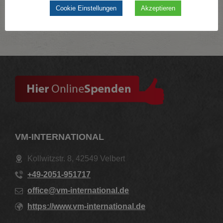
Cookie Einstellungen
Akzeptieren
VM-INTERNATIONAL
Kollwitzstr. 8, 42549 Velbert
+49-2051-951717
office@vm-international.de
https://www.vm-international.de