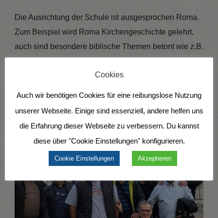
Die Ausrichtung der Schule ist ausgesprochen Roma.
Zum Beispiel wird Roma Kirchengeschichte gelehrt,
auch sind besondere biblische Themen betont wie z.B.
Migration und Versöhnung. Musik ist Teil der
Cookies
Lehrmethodik, und die Tatsache, dass die Studenten
zu den Kursen meist in ein Nachbarland reisen
Auch wir benötigen Cookies für eine reibungslose Nutzung
müssen, entspricht auch ihrer Kultur.
unserer Webseite. Einige sind essenziell, andere helfen uns
die Erfahrung dieser Webseite zu verbessern. Du kannst
diese über "Cookie Einstellungen" konfigurieren.
Cookie Einstellungen
Akzeptieren