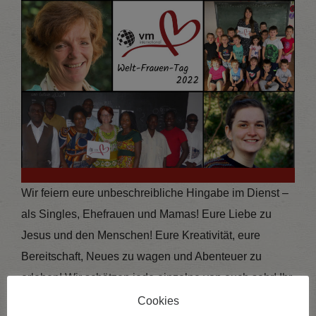
Wir feiern eure unbeschreibliche Hingabe im Dienst –
als Singles, Ehefrauen und Mamas! Eure Liebe zu
Jesus und den Menschen! Eure Kreativität, eure
Bereitschaft, Neues zu wagen und Abenteuer zu
erleben! Wir schätzen jede einzelne von euch sehr! Ihr
seid der Hammer!
Cookies