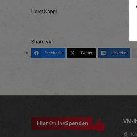
Horst Kappl
Share via:
Facebook
Twitter
LinkedIn
VM-I
Ko