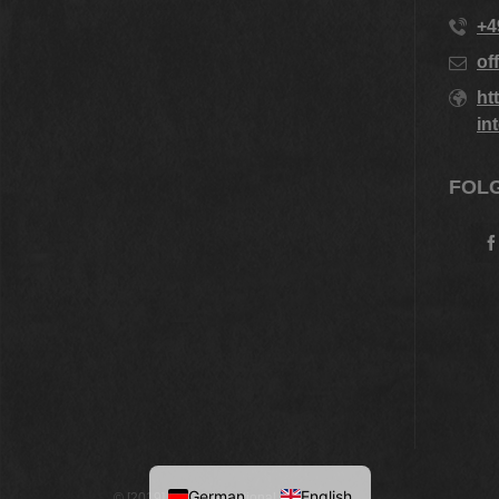
+4
of
ht
in
FOLG
German
English
© [2019] · VM-International.