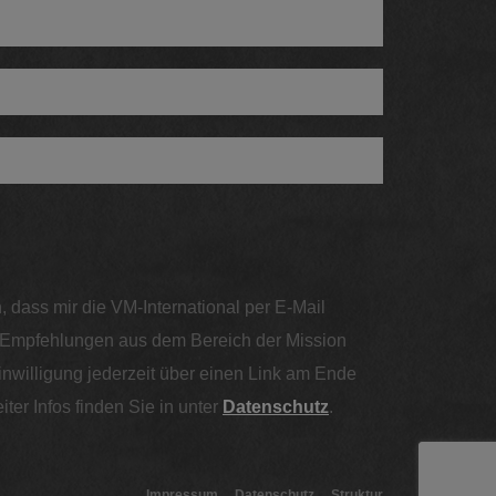
, dass mir die VM-International per E-Mail
d Empfehlungen aus dem Bereich der Mission
inwilligung jederzeit über einen Link am Ende
iter Infos finden Sie in unter
Datenschutz
.
Impressum
Datenschutz
Struktur