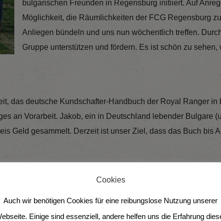
bulgarischen Freunden in Regensburg initiiert. Auf Anre
Möglichkeit, die Räumlichkeiten der FCG Regensburg z
Anliegen bündeln und uns nun wöchentlich treffen. Durc
Gruppe unterstützen und fördern. Es ist schön zu sehen,
beit, das deutsche Kundschafter-Handbuch der Royal Ranger in 
es an Vorarbeit. Jakob, ein in Deutschland lebender Bulgare (u
s Geld gesammelt. Derzeit ist unser Ziel, dass das Buch bis A
Cookies
Sommercamp der Royal Rangers in Pervomai als Songwart dabei u
 Aktion „Strahlende Augen”, die von unserem Rangerstamm in R
Auch wir benötigen Cookies für eine reibungslose Nutzung unserer
meiner letzten Reise im März machten wir auch einen Gefängni
ebseite. Einige sind essenziell, andere helfen uns die Erfahrung dies