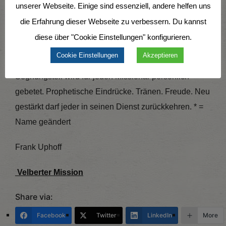
Gemeinschaft der Missionare sowie mit dem Büroteam
unserer Webseite. Einige sind essenziell, andere helfen uns
und dem VM-Vorstand zu genießen. Es ist auch für
die Erfahrung dieser Webseite zu verbessern. Du kannst
mich als Gemeindepastor und BFP-Vertreter eine sehr
diese über "Cookie Einstellungen" konfigurieren.
wertvolle Zeit, mit den Missionaren zu reden und hinter
Cookie Einstellungen
Akzeptieren
die Kulissen zu schauen. Im abschließenden
Segnungsteil wird für jeden Missionar persönlich
gebetet. Prophetische Eindrücke. Tränen. Freude. Neu
gestärkt darf jeder in seinen Dienst zurückkehren. * =
Name geändert
Frank Uphoff
Velberter Mission
Share via:
Facebook
Twitter
LinkedIn
More