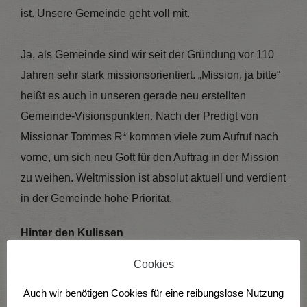
ist. Unsere Gemeinde geht voll mit.
Ja, als Gemeinde sind wir seit der Gründung vor 110
Jahren sehr stark missionsorientiert. „Mission, ja bitte“
heißt es auch in unseren gerade neu erstellten
Gemeinde-Visionspunkten. Nach der Predigt von
Missionar Tommes R* kommen viele zum Aufruf nach
vorne, um sich neu Gott für den Auftrag in der Mission
zu weihen. Weltmission ist absolut aktuell und verdient
in der Gemeinde hohe Priorität.
Hinter den Kulissen
Cookies
Bei dem anschließenden Missionars-Retreat bin ich
als Gastsprecher dabei und habe so Gelegenheit, die
Auch wir benötigen Cookies für eine reibungslose Nutzung