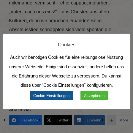
miteinander vermischt – eher cappuccinofarben.
„Vater, mach uns eins!“ – uns Christen aus allen
Kulturen, denn wir brauchen einander! Beim
Abschlusslied schnappten sich viele spontan die
großen Flaggen und marschierten damit begeistert
Cookies
durch den Saal. Mit einem reichhaltigen Fingerfood-
Buffet wurde dieser besondere Gottesdienst
Auch wir benötigen Cookies für eine reibungslose Nutzung
abgerundet.
unserer Webseite. Einige sind essenziell, andere helfen uns
die Erfahrung dieser Webseite zu verbessern. Du kannst
Ruth Halstenberg
diese über "Cookie Einstellungen" konfigurieren.
Velberter Mission
Cookie Einstellungen
Akzeptieren
Share via:
Facebook
Twitter
LinkedIn
More