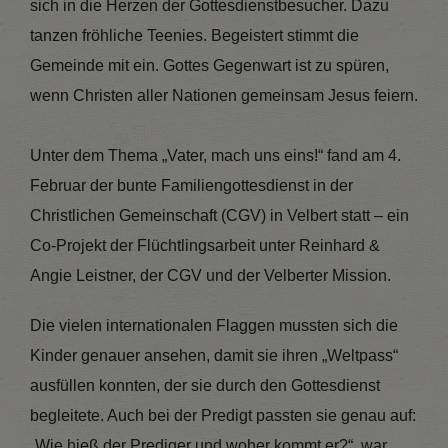
sich in die Herzen der Gottesdienstbesucher. Dazu
tanzen fröhliche Teenies. Begeistert stimmt die
Gemeinde mit ein. Gottes Gegenwart ist zu spüren,
wenn Christen aller Nationen gemeinsam Jesus feiern.
Unter dem Thema „Vater, mach uns eins!“ fand am 4.
Februar der bunte Familiengottesdienst in der
Christlichen Gemeinschaft (CGV) in Velbert statt – ein
Co-Projekt der Flüchtlingsarbeit unter Reinhard &
Angie Leistner, der CGV und der Velberter Mission.
Die vielen internationalen Flaggen mussten sich die
Kinder genauer ansehen, damit sie ihren „Weltpass“
ausfüllen konnten, der sie durch den Gottesdienst
begleitete. Auch bei der Predigt passten sie genau auf:
„Wie hieß der Prediger und woher kommt er?“, war